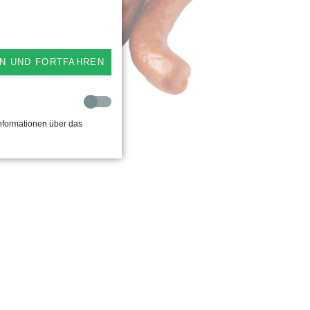
ndswürstchen
stwürstchen
N UND FORTFAHREN
isswürstchen
ener Würstchen
rty-Rohesser - Schinkenbeißer
nformationen über das
rty-Wiener im Saitling
hesser-Schinkenbeißer im Saitling
illmettwürstchen SB
sewürstchen SB
hesser - Schinkenbeißer SB
stwürstchen SB
enerwürstchen SB