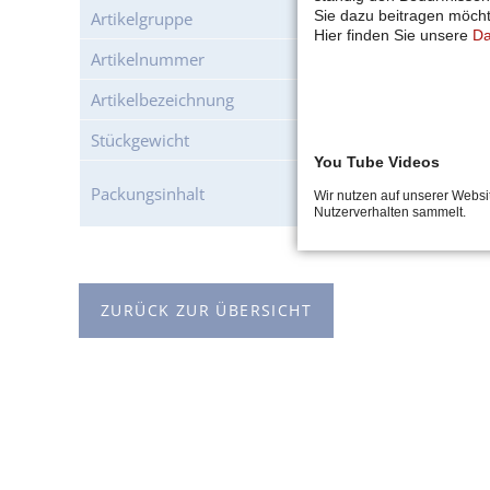
Sie dazu beitragen möch
Artikelgruppe
Brühwurst
Hier finden Sie unsere
Da
Artikelnummer
50347
Artikelbezeichnung
Rindswürstchen im Sai
Stückgewicht
100 g
You Tube Videos
10 Stück á 100g pro 
Packungsinhalt
Wir nutzen auf unserer Websi
1kg pro Packung
Nutzerverhalten sammelt.
ZURÜCK ZUR ÜBERSICHT