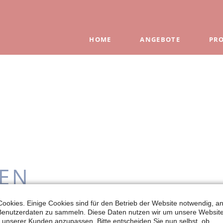
HOME
ANGEBOTE
PR
Flei
Fris
Flei
Wür
Fr
Gr
EN
Me
Kä
ookies. Einige Cookies sind für den Betrieb der Website notwendig, a
 Benutzerdaten zu sammeln. Diese Daten nutzen wir um unsere Websit
Ko
 unserer Kunden anzupassen. Bitte entscheiden Sie nun selbst, ob