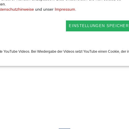
ten.
Ri
tenschutzhinweise
und unser
Impressum
.
Ro
tling
EINSTELLUNGEN SPEICHER
We
Wi
Atmospackung;
Pa
te YouTube Videos. Bei Wiedergabe der Videos setzt YouTube einen Cookie, der i
Pa
Ro
Gr
Kä
Ro
Ro
Wi