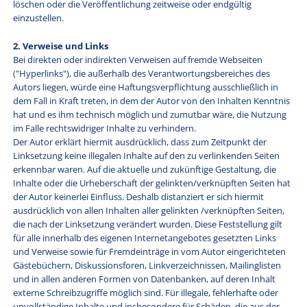
löschen oder die Veröffentlichung zeitweise oder endgültig
einzustellen.
2. Verweise und Links
Bei direkten oder indirekten Verweisen auf fremde Webseiten
("Hyperlinks"), die außerhalb des Verantwortungsbereiches des
Autors liegen, würde eine Haftungsverpflichtung ausschließlich in
dem Fall in Kraft treten, in dem der Autor von den Inhalten Kenntnis
hat und es ihm technisch möglich und zumutbar wäre, die Nutzung
im Falle rechtswidriger Inhalte zu verhindern.
Der Autor erklärt hiermit ausdrücklich, dass zum Zeitpunkt der
Linksetzung keine illegalen Inhalte auf den zu verlinkenden Seiten
erkennbar waren. Auf die aktuelle und zukünftige Gestaltung, die
Inhalte oder die Urheberschaft der gelinkten/verknüpften Seiten hat
der Autor keinerlei Einfluss. Deshalb distanziert er sich hiermit
ausdrücklich von allen Inhalten aller gelinkten /verknüpften Seiten,
die nach der Linksetzung verändert wurden. Diese Feststellung gilt
für alle innerhalb des eigenen Internetangebotes gesetzten Links
und Verweise sowie für Fremdeinträge in vom Autor eingerichteten
Gästebüchern, Diskussionsforen, Linkverzeichnissen, Mailinglisten
und in allen anderen Formen von Datenbanken, auf deren Inhalt
externe Schreibzugriffe möglich sind. Für illegale, fehlerhafte oder
unvollständige Inhalte und insbesondere für Schäden, die aus der