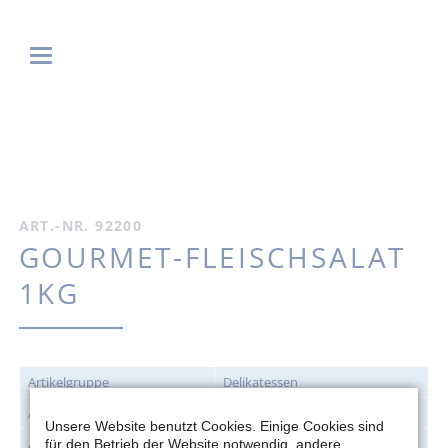
ART.-NR. 92200
GOURMET-FLEISCHSALAT
1KG
Artikelgruppe
Delikatessen
Artikelnummer
92201
Unsere Website benutzt Cookies. Einige Cookies sind
Artikelbezeichnung
Gourmet-Fleischsalat
für den Betrieb der Website notwendig, andere