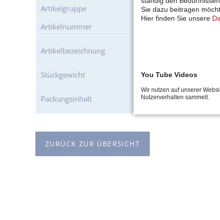
ständig den Bedürfnissen
Artikelgruppe
Delikatessen
Sie dazu beitragen möch
Hier finden Sie unsere
Da
Artikelnummer
50154
Party-Wiener
Artikelbezeichnung
im Saitling
Stückgewicht
ca. 18 g
You Tube Videos
Wir nutzen auf unserer Websi
ca. 56 Stück à 40 g pro
Packungsinhalt
Nutzerverhalten sammelt.
ca. 1 kg pro Packung
ZURÜCK ZUR ÜBERSICHT