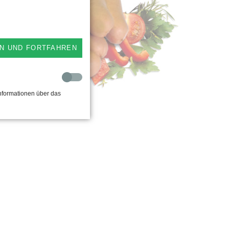
rty-Rohesser - Schinkenbeißer
rty-Wiener im Saitling
N UND FORTFAHREN
hesser-Schinkenbeißer im Saitling
pasti
nformationen über das