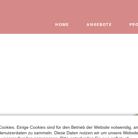
HOME
ANGEBOTE
PR
Flei
Fris
Flei
Wür
Deli
Go
Go
Ha
ookies. Einige Cookies sind für den Betrieb der Website notwendig, a
 Benutzerdaten zu sammeln. Diese Daten nutzen wir um unsere Websit
Le