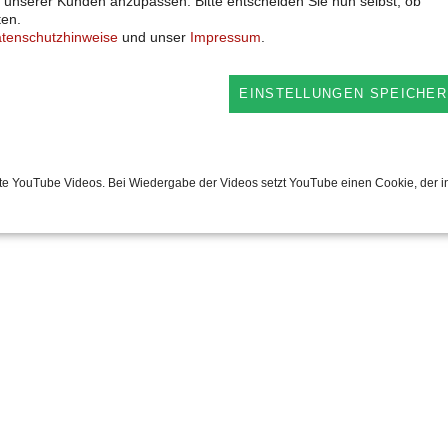
 unserer Kunden anzupassen. Bitte entscheiden Sie nun selbst, ob
ten.
Pa
tenschutzhinweise
und unser
Impressum
.
Pa
EINSTELLUNGEN SPEICHER
Ro
Anti
te YouTube Videos. Bei Wiedergabe der Videos setzt YouTube einen Cookie, der i
 Atmospackung,